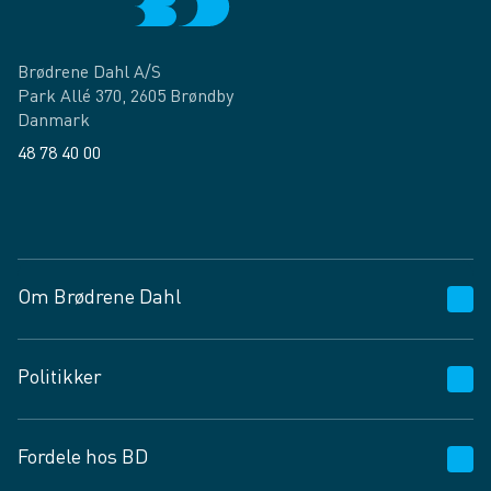
Brødrene Dahl A/S
Park Allé 370, 2605 Brøndby
Danmark
48 78 40 00
Facebook
LinkedIn
Om Brødrene Dahl
Kundeservice
Politikker
Vagttelefon 30 10 89 89
Spørgsmål og svar
Salgs- og leveringsbetingelser
Fordele hos BD
Job og karriere
Privatlivspolitik