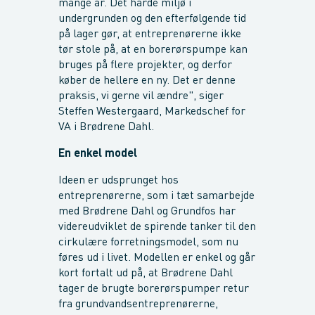
mange år. Det hårde miljø i
undergrunden og den efterfølgende tid
på lager gør, at entreprenørerne ikke
tør stole på, at en borerørspumpe kan
bruges på flere projekter, og derfor
køber de hellere en ny. Det er denne
praksis, vi gerne vil ændre", siger
Steffen Westergaard, Markedschef for
VA i Brødrene Dahl.
En enkel model
Ideen er udsprunget hos
entreprenørerne, som i tæt samarbejde
med Brødrene Dahl og Grundfos har
videreudviklet de spirende tanker til den
cirkulære forretningsmodel, som nu
føres ud i livet. Modellen er enkel og går
kort fortalt ud på, at Brødrene Dahl
tager de brugte borerørspumper retur
fra grundvandsentreprenørerne,