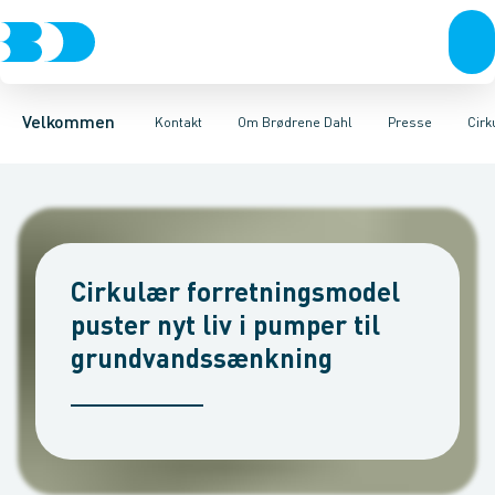
Produkter
Kundeservice
Job og karriere
Et gammelt flisfyr blev pensioneret
Fordele
Find butik
Historie
Bæredygtighed
Vilkår og betingelser
Kompetencecentre
BD+
Et stærkt partnerskab hol
Vagttelefon
Sociale medier
Bliv k
Velkommen
Kontakt
Om Brødrene Dahl
Presse
Cirk
Cirkulær forretningsmodel
puster nyt liv i pumper til
grundvandssænkning