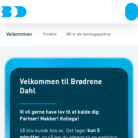
Produkter
Kampagner og messer
Kontakt
Bæredygtighed
Produkter i fokus
BD+
24-7
BD app
Levering
Velkommen
Fordele
BD er din løsningspartner
Velkommen til Brødrene
Dahl
Vi vil gerne have lov til at kalde dig:
Partner! Makker! Kollega!
Så bliv kunde hos os. Det tager
kun 5
minutter
, og så har du adgang til en webshop