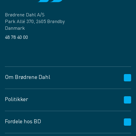
Brødrene Dahl A/S
Park Allé 370, 2605 Brøndby
Danmark
48 78 40 00
Facebook
LinkedIn
Om Brødrene Dahl
Kundeservice
Politikker
Vagttelefon 30 10 89 89
Spørgsmål og svar
Salgs- og leveringsbetingelser
Fordele hos BD
Job og karriere
Privatlivspolitik
Fødevarekontrolrapport
Cookies