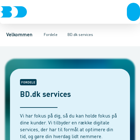
Produkter
Kampagner og messer
Kontakt
Bæredygtighed
Produkter i fokus
BD+
24-7
BD app
Levering
Velkommen
Fordele
BD.dk services
FORDELE
BD.dk services
Vi har fokus på dig, så du kan holde fokus på
dine kunder. Vi tilbyder en række digitale
services, der har til formål at optimere din
tid, og gøre din hverdag lidt nemmere.