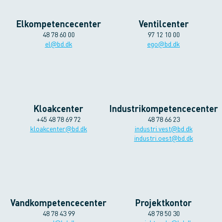
Elkompetencecenter
Ventilcenter
48 78 60 00
97 12 10 00
el@bd.dk
ego@bd.dk
Kloakcenter
Industrikompetencecenter
+45 48 78 69 72
48 78 66 23
kloakcenter@bd.dk
industri.vest@bd.dk
industri.oest@bd.dk
Vandkompetencecenter
Projektkontor
48 78 43 99
48 78 50 30