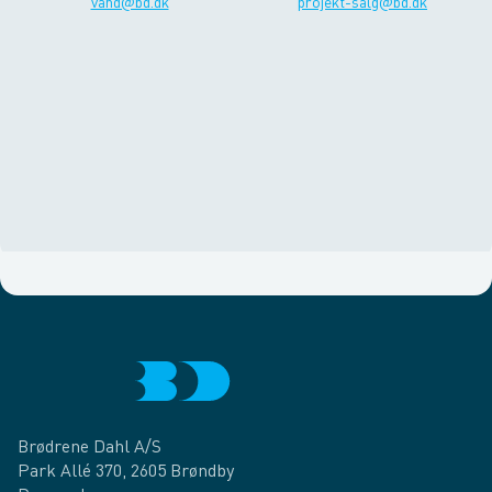
vand@bd.dk
projekt-salg@bd.dk
Brødrene Dahl A/S
Park Allé 370, 2605 Brøndby