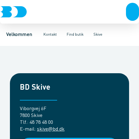
Produkter
Kundeservice
Ballerup
Birkerød
Fordele
Om Brødrene Dahl
Brøndby
Bæredygtighed
Esbjerg
Kompetencecentre
BD+
Fredericia
Frederikshavn
Vagttelef
Fre
Velkommen
Kontakt
Find butik
Skive
BD Skive
Viborgvej 6F
7800 Skive
Tlf.
:
48 78 48 00
E-mail
:
skive@bd.dk