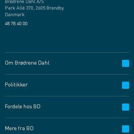
Brødrene Dahl A/S
Park Allé 370, 2605 Brøndby
Danmark
48 78 40 00
Facebook
LinkedIn
Om Brødrene Dahl
Kundeservice
Politikker
Vagttelefon 30 10 89 89
Spørgsmål og svar
Salgs- og leveringsbetingelser
Fordele hos BD
Job og karriere
Privatlivspolitik
Fødevarekontrolrapport
Cookies
24/7
Mere fra BD
Vilkår og betingelser
BD app