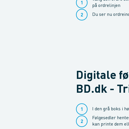
på ordrelinjen
Du ser nu ordrein
Digitale f
BD.dk - Tr
I den grå boks i h
Følgesedler hentes
kan printe dem e