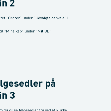
in 2
et "Ordrer" under "Udvalgte genveje" i
 til "Mine køb" under "Mit BD"
ølgesedler på
in 3
 du vil se følgesedler fra ved at klikke