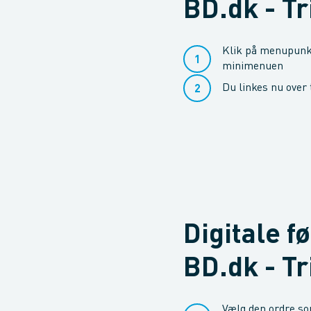
BD.dk - Tr
Klik på menupunkt
minimenuen
Du linkes nu over
Digitale f
BD.dk - Tr
Vælg den ordre som