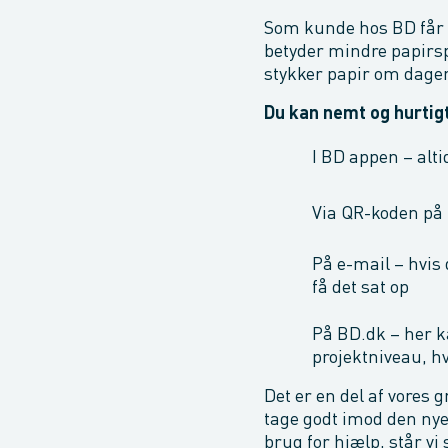
Som kunde hos BD får d
betyder mindre papirspi
stykker papir om dagen
Du kan nemt og hurtigt
I BD appen – alti
Via QR-koden på
På e-mail – hvis 
få det sat op
På BD.dk – her k
projektniveau, hv
Det er en del af vores g
tage godt imod den nye
brug for hjælp, står vi s