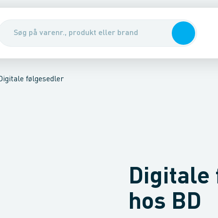
er
ering
Materieludlejning
BD er din løsningspartner
Miljødokumenter
Multikurve
Ordrestatus
Aut
Digitale følgesedler
Digitale
hos BD