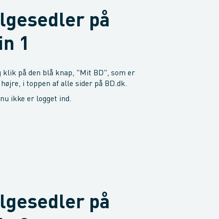
ølgesedler på
in 1
 klik på den blå knap, "Mit BD", som er
 højre, i toppen af alle sider på BD.dk.
dnu ikke er logget ind.
ølgesedler på