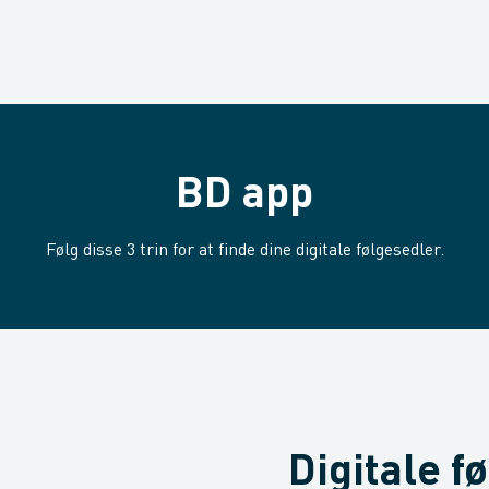
BD app
Følg disse 3 trin for at finde dine digitale følgesedler.
Digitale f