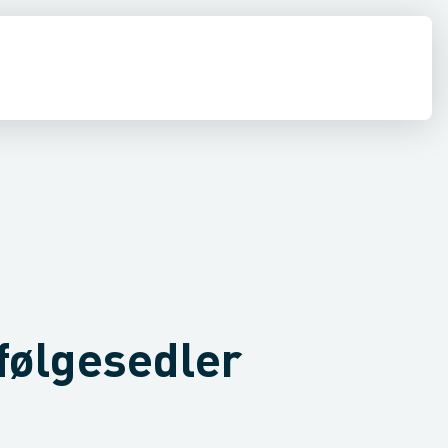
omatisk betaling
 følgesedler