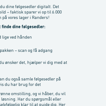
u dine følgesedler digitalt. Det
ld – faktisk sparer vi op til 6.000
 på vores lager i Randers!
 finde dine følgesedler:
d lige ved hånden
 pakken – scan og få adgang
du ønsker det, hjælper vi dig med at
an du også samle følgesedler på
is du har brug for det
rønne omstilling, og vi håber, du vil
 løsning. Har du spørgsmål eller
elvfølgelig klar til at guide dig. Her