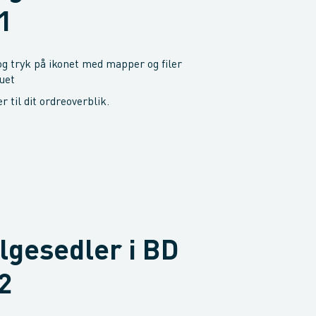
 1
og tryk på ikonet med mapper og filer
uet
 til dit ordreoverblik.
ølgesedler i BD
 2