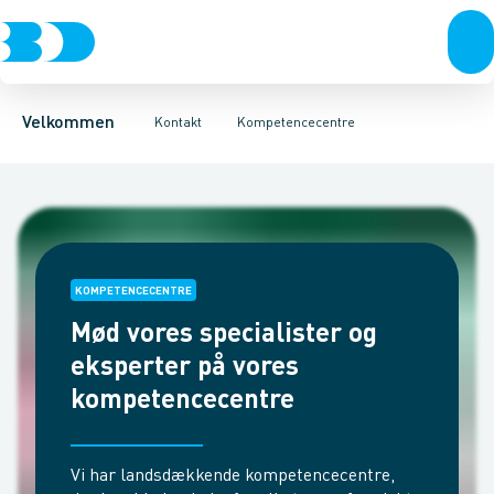
Produkter
Kundeservice
Fordele
Find butik
Bæredygtighed
Om Brødrene Dahl
BD+
Vagttelefon
Bliv ku
Velkommen
Kontakt
Kompetencecentre
KOMPETENCECENTRE
Mød vores specialister og
eksperter på vores
kompetencecentre
Vi har landsdækkende kompetencecentre,