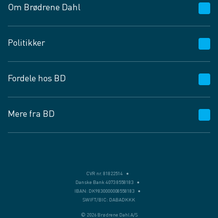
Om Brødrene Dahl
Kundeservice
Politikker
Vagttelefon 30 10 89 89
Spørgsmål og svar
Salgs- og leveringsbetingelser
Fordele hos BD
Job og karriere
Privatlivspolitik
Fødevarekontrolrapport
Cookies
24/7
Mere fra BD
Vilkår og betingelser
BD app
BD.dk services
Mit BD
Levering
BD+
Månedens tilbud
Bæredygtighed
CVR nr. 81822514
Danske Bank 4073 8558183
Egne varemærker
IBAN: DK9830000008558183
SWIFT/BIC: DABADKKK
Presse
© 2026 Brødrene Dahl A/S